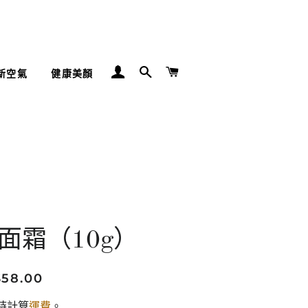
登入
搜尋
購物車
新空氣
健康美顏
面霜（10g）
定
售
$58.00
價
價
時計算
運費
。