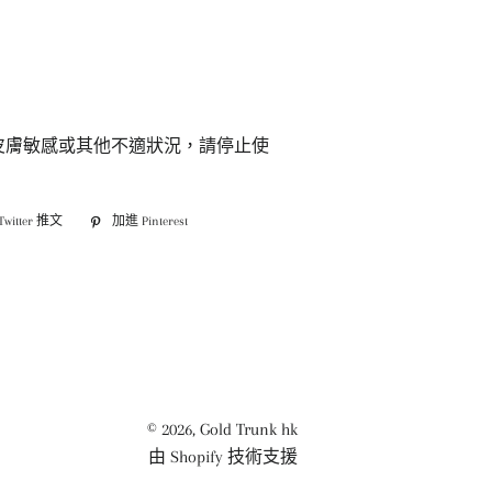
有皮膚敏感或其他不適狀況，請停止使
witter 推文
在
加進 Pinterest
加
Twitter
入
上
Pinterest
發
佈
推
文
© 2026,
Gold Trunk hk
由 Shopify 技術支援